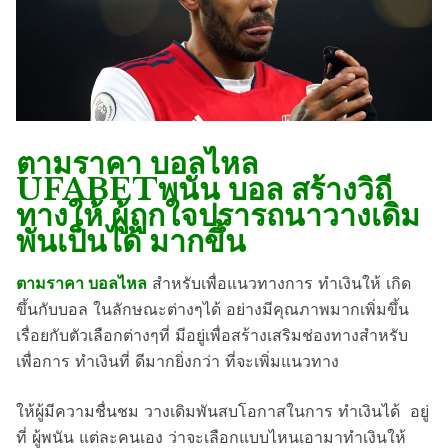
ตามราคา บอลไหล
UFABETพนัน บอล สร้างวิถี
ทางให้ ผู้ถูกใจปรารถนาวางเดิม
พันเป็นได้ มากขึ้น
ตามราคา บอลไหล
สำหรับเพื่อแนวทางการ ทำเงินให้ เกิด
ขึ้นกับบอล ในลักษณะต่างๆได้ อย่างมีคุณภาพมากเพิ่มขึ้น
เรื่อยกับตัวเลือกต่างๆที่ มีอยู่เพื่อสร้างเสริมช่องทางสำหรับ
เพื่อการ ทำเงินที่ ดีมากยิ่งกว่า ที่จะเพิ่มแนวทาง
ให้ผู้มีความชื่นชม วางเดิมพันสบโอกาสในการ ทำเงินได้ อยู่
ที่ ผู้พนัน แต่ละคนเอง ว่าจะเลือกแบบไหนเอามาทำเงินให้