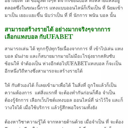
อย่างยิ่งที่ ได้ ข้อมูลต่างๆที่ ดีจากเซียนบอล ทั้งหลายแหล่อยู่
ตลอดซึ่งในขณะนี้การ แทงแบบออนไลน์ก็เริ่มเป็น ที่ นิยมเข้า
มาเป็น เยอะแยะขึ้น นับว่าเป็น ที่ ที่ นักการ พนัน บอล นั้น
สามารถสร้างรายได้ อย่างมากจริงๆจากการ
เลือกแทงบอล กับUFABET
สามารถเล่น ได้ ทุกกรุ๊ปทุกวัยเนื่องจากการ ที่ เข้าไปเล่น แทง
บอล มันง่าย และก็สบายมากมายไม่มีอะไรยุ่งยากสลับซับ
ซ้อนให้ จำต้องเป็น ห่วงอีกต่อไปUFABETแทงบอล ก็จะเป็น
อีกหนึ่งวิถีทางซึ่งสามารถจะสร้างรายได้
ให้ กับตัวเองได้ ก็เลยเข้ามาเพื่อได้ ในสิ่งที่ ถูกใจแล้วก็เป็น
ความต้องการ แต่สิ่งแรกที่ จะต้องทำกันก่อนก็คือ จำเป็น
ต้องรู้จักการ เลือกเว็บไซต์แทงบอล ออนไลน์ที่ น่าไว้ใจ และก็
วางใจได้ เมื่อใช้บริการ แล้วรู้สึกพอใจรวมทั้งยัง
ต้องหาวิชาความรู้ได้ จากหลายด้านด้วย เมื่อจำเป็น ที่ จะต้อง