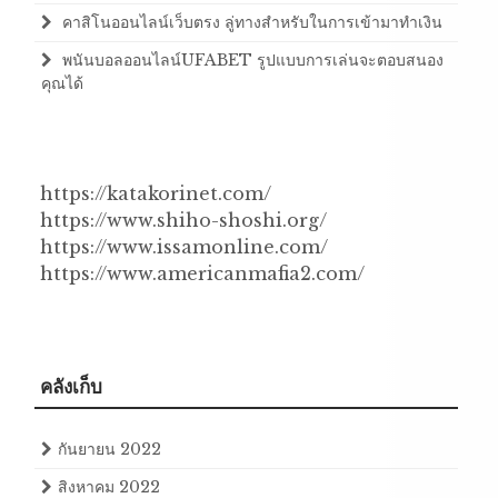
คาสิโนออนไลน์เว็บตรง ลู่ทางสำหรับในการเข้ามาทำเงิน
พนันบอลออนไลน์UFABET รูปแบบการเล่นจะตอบสนอง
คุณได้
https://katakorinet.com/
https://www.shiho-shoshi.org/
https://www.issamonline.com/
https://www.americanmafia2.com/
คลังเก็บ
กันยายน 2022
สิงหาคม 2022