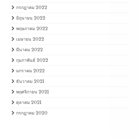
กรกฎาคม 2022
มิถุนายน 2022
พฤษภาคม 2022
เมษายน 2022
มีนาคม 2022
กุมภาพันธ์ 2022
มกราคม 2022
ธันวาคม 2021
พฤศจิกายน 2021
ตุลาคม 2021
กรกฎาคม 2020