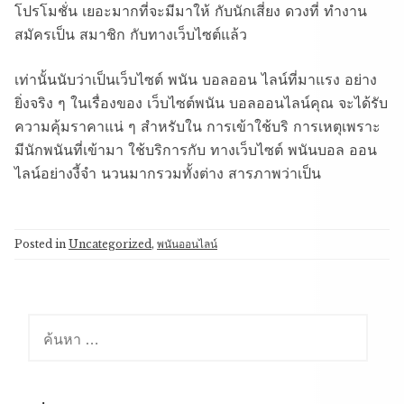
โปรโมชั่น เยอะมากที่จะมีมาให้ กับนักเสี่ยง ดวงที่ ทำงาน
สมัครเป็น สมาชิก กับทางเว็บไซต์แล้ว
เท่านั้นนับว่าเป็นเว็บไซต์ พนัน บอลออน ไลน์ที่มาแรง อย่าง
ยิ่งจริง ๆ ในเรื่องของ เว็บไซต์พนัน บอลออนไลน์คุณ จะได้รับ
ความคุ้มราคาแน่ ๆ สำหรับใน การเข้าใช้บริ การเหตุเพราะ
มีนักพนันที่เข้ามา ใช้บริการกับ ทางเว็บไซต์ พนันบอล ออน
ไลน์อย่างงี้จำ นวนมากรวมทั้งต่าง สารภาพว่าเป็น
Posted in
Uncategorized
,
พนันออนไลน์
ค้นหา
สำหรับ: