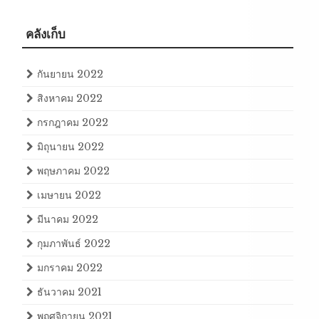
คลังเก็บ
กันยายน 2022
สิงหาคม 2022
กรกฎาคม 2022
มิถุนายน 2022
พฤษภาคม 2022
เมษายน 2022
มีนาคม 2022
กุมภาพันธ์ 2022
มกราคม 2022
ธันวาคม 2021
พฤศจิกายน 2021