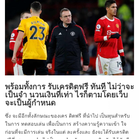
พร้อมทั้งการ รับเครดิตฟรี ทันที ไม่ว่าจะ
เป็นจำ นวนเงินที่เท่า ไรก็ตามโดยเว็บ
จะเป็นผู้กำหนด
ซึ่ง จะมีอีกทั้งลักษณะของเคร ดิตฟรี ที่นำไป เป็นทุนสำหรับ
ในการ ทดสอบเล่น เพื่อเป็นการ สร้างความรู้ความเข้า ใจ
ก่อนที่จะมีการเล่น จริงในแต่ ละครั้งและ ยังจะได้รับเครดิต