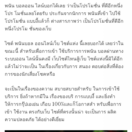
พนัน บอลออน ไลน์บอกได้เลย ว่าเป็นโปรโมชั่น ที่ดีอีกหนึ่ง
โปร โมชั่นเลยโดยรับ ประกันจากนักการ พนันที่เข้า ไปใช้
โปรโมชั่น แบบงี้แล้วก็ ต่างสารภาพว่า เป็นโปรโมชั่นที่ดีอีก
หนึ่งโปรโม ชั่นของเว็บ
ไซต์ พนันบอล ออนไลน์เว็บ ไซต์แห่ง นี้เลยบอกได้ เลยว่าใน
ขณะนี้ สำหรับเพื่อการเข้า ใช้บริการการพนัน บอลผ่านทาง
ระบบออน ไลน์นั้นคงมี เว็บไซต์ไหนสู้เว็บ ไซต์แห่งนี้มิได้อีก
แล้วไม่ว่าจะเป็น ในเรื่องเกี่ยวกับการ สนอง ตอบต่อสิ่งที่ต้อง
การของนักเสี่ยงโชคหรือ
จะเป็นในเรื่องของความ สบายสบายสำหรับ ในการเข้าใช้
บริการ ยิ่งถ้าหากมีใน เรื่องของบริ การแบบงี้ และยิ่งทำ
ให้การกรุ๊ปเอเย่น เกือบ 100%และก็โอกาสสำ หรับเพื่อการ
เข้า ใช้งาน ตรงกับเว็บ ไซต์ที่ตรงนั้นน่า จะเป็นการ ผลิต
ความปลอดภัย ได้อย่างดีเยี่ยม