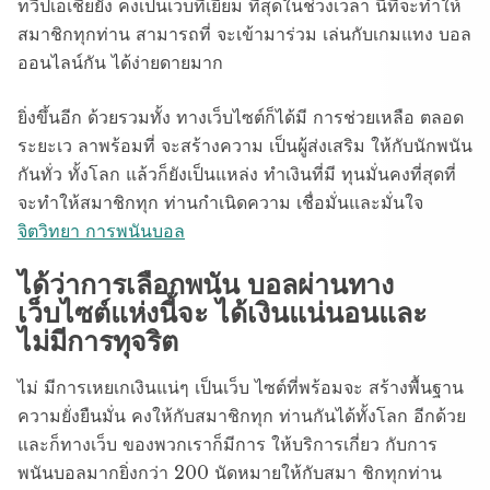
ทวีปเอเชียยัง คงเป็นเว็บที่เยี่ยม ที่สุดในช่วงเวลา นี้ที่จะทำให้
สมาชิกทุกท่าน สามารถที่ จะเข้ามาร่วม เล่นกับเกมแทง บอล
ออนไลน์กัน ได้ง่ายดายมาก
ยิ่งขึ้นอีก ด้วยรวมทั้ง ทางเว็บไซต์ก็ได้มี การช่วยเหลือ ตลอด
ระยะเว ลาพร้อมที่ จะสร้างความ เป็นผู้ส่งเสริม ให้กับนักพนัน
กันทั่ว ทั้งโลก แล้วก็ยังเป็นแหล่ง ทำเงินที่มี ทุนมั่นคงที่สุดที่
จะทำให้สมาชิกทุก ท่านกำเนิดความ เชื่อมั่นและมั่นใจ
จิตวิทยา การพนันบอล
ได้ว่าการเลือกพนัน บอลผ่านทาง
เว็บไซต์แห่งนี้จะ ได้เงินแน่นอนและ
ไม่มีการทุจริต
ไม่ มีการเหยเกเงินแน่ๆ เป็นเว็บ ไซต์ที่พร้อมจะ สร้างพื้นฐาน
ความยั่งยืนมั่น คงให้กับสมาชิกทุก ท่านกันได้ทั้งโลก อีกด้วย
และก็ทางเว็บ ของพวกเราก็มีการ ให้บริการเกี่ยว กับการ
พนันบอลมากยิ่งกว่า 200 นัดหมายให้กับสมา ชิกทุกท่าน