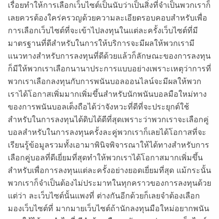
เรื่อยทำให้การเลือกเว็บไซต์เป็นนับว่าเป็นสิ่งที่จำเป็นพวกเราก็
เลยควรต้องใคร่ครวญด้วยความละเอียดรอบคอบสำหรับเพื่อ
การเลือกเว็บไซต์ที่จะเข้าไปลงทุนในแต่ละครั้งเว็บไซต์ที่มี
มาตรฐานที่ดีสำหรับในการให้บริการจะมีผลให้พวกเรามี
แนวทางสำหรับการลงทุนที่ดีด้วยแล้วก็ลักษณะของการลงทุน
ก็มีให้พวกเราเลือกนานาประการแบบอย่างเพราะเหตุว่าการที่
พวกเราเลือกลงทุนกับการพนันบอลออนไลน์จะมีผลให้พวก
เราได้โอกาสเพิ่มมากเพิ่มขึ้นสำหรับนักพนันบอลมือใหม่ทาง
ของการพนันบอลเต็งถือได้ว่าจังหวะที่ดีที่จะประยุกต์ใช้
สำหรับในการลงทุนได้ดิบได้ดีที่สุดเพราะว่าพวกเราจะเลือกคู่
บอลสำหรับในการลงทุนครั้งละคู่พวกเราก็เลยได้โอกาสที่จะ
เรียนรู้ข้อมูลรวมทั้งเอามาพินิจพิจารณาให้ได้ทางสำหรับการ
เลือกคู่บอลที่ดีเยี่ยมที่สุดทำให้พวกเราได้โอกาสมากเพิ่มขึ้น
สำหรับเพื่อการลงทุนแต่ละครั้งอย่างยอดเยี่ยมที่สุด แม้กระนั้น
พวกเราก็จำเป็นต้องไม่ประมาทในทุกคราวของการลงทุนด้วย
แต่ว่า ละเว็บไซต์นั้นแพงที่ ต่างกันอีกด้วยก็เลยจำต้องเลือก
มองเว็บไซต์ที่ มากมายเว็บไซต์ถ้านักลงทุนมือใหม่อยากพนัน