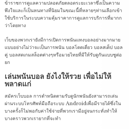
ข้าราชการดูแลความปลอดภัยตลอดระยะเวลาซึ่งเป็นความ
พึงใจและก็เป็นหนทางที่นิยมในขณะนี้ที่หลายๆท่านเลือกเข้า
ใช้บริการในระบบความคุ้มราคาการดูแลการบริการที่มากก
ว่าโดยทาง
เว็บของพวกเรายังมีการเปิดการพนันแทงบอลอย่างมากมาย
แบบอย่างไม่ว่าจะเป็นการพนัน บอลโดดเดี่ยว บอลสเต็ป บอล
คู่ บอลสดเกมสล็อตต่างๆหรือมวยไทยที่มีให้รับดูกันแบบชูต่อ
ยก
เล่นพนันบอล ยังไงให้รวย เพื่อไม่ให้
พลาดแก่
สมัครเว็บบอล การตำหนิดตามรับดูนักพนันยังสามารถเล่น
ผ่านระบบโทรศัพท์มือถือระบบ Androidเพื่อมีรายได้ซึ่งใน
บางครั้งก็ไม่พอกับค่าใช้จ่ายที่พวกเรามีอยู่จนกระทั่งทำให้
บางคราวพวกเรายากที่จะทำ