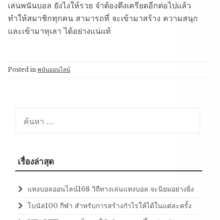
เล่นพนันบอล ยังไงให้รวย จำต้องตึงเครียดอีกต่อไปแล้ว
ทำให้สมาชิกทุกคน สามารถที่ จะเข้ามาสร้าง ความสนุก
และเข้ามาทุเลา ได้อย่างแน่แท้
Posted in
พนันออนไลน์
ค้นหา
สำหรับ:
เรื่องล่าสุด
แทงบอลออนไลน์168 วิถีทางเล่นแทงบอล จะนิยมอย่างยิ่ง
โบนัส100 กีฬา สำหรับการสร้างกำไรให้ได้ในแต่ละครั้ง