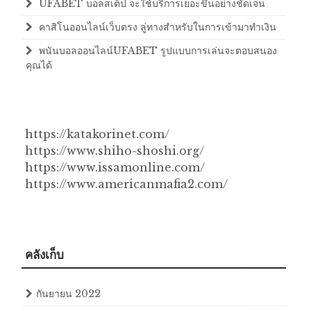
UFABET บอลสเต็ป จะใช้บริการเยอะขึ้นอย่างชัดเจน
คาสิโนออนไลน์เว็บตรง ลู่ทางสำหรับในการเข้ามาทำเงิน
พนันบอลออนไลน์UFABET รูปแบบการเล่นจะตอบสนอง
คุณได้
https://katakorinet.com/
https://www.shiho-shoshi.org/
https://www.issamonline.com/
https://www.americanmafia2.com/
คลังเก็บ
กันยายน 2022