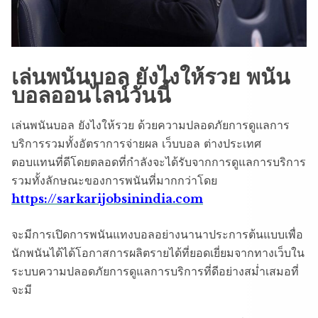
เล่นพนันบอล ยังไงให้รวย พนัน
บอลออนไลน์วันนี้
เล่นพนันบอล ยังไงให้รวย ด้วยความปลอดภัยการดูแลการ
บริการรวมทั้งอัตราการจ่ายผล เว็บบอล ต่างประเทศ
ตอบแทนที่ดีโดยตลอดที่กำลังจะได้รับจากการดูแลการบริการ
รวมทั้งลักษณะของการพนันที่มากกว่าโดย
https://sarkarijobsinindia.com
จะมีการเปิดการพนันแทงบอลอย่างนานาประการต้นแบบเพื่อ
นักพนันได้ได้โอกาสการผลิตรายได้ที่ยอดเยี่ยมจากทางเว็บใน
ระบบความปลอดภัยการดูแลการบริการที่ดีอย่างสม่ำเสมอที่
จะมี