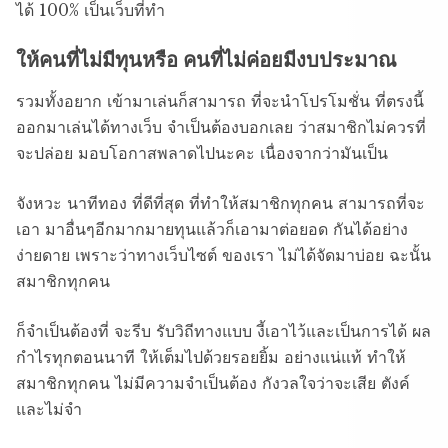
ได้ 100% เป็นเว็บที่ทำ
ให้คนที่ไม่มีทุนหรือ คนที่ไม่ค่อยมีงบประมาณ
รวมทั้งอยาก เข้ามาเล่นก็สามารถ ที่จะนำโปรโมชั่น ที่ตรงนี้
ออกมาเล่นได้ทางเว็บ จำเป็นต้องบอกเลย ว่าสมาชิกไม่ควรที่
จะปล่อย มอบโอกาสพลาดไปนะคะ เนื่องจากว่ามันเป็น
จังหวะ นาทีทอง ที่ดีที่สุด ที่ทำให้สมาชิกทุกคน สามารถที่จะ
เอา มาอื่นๆอีกมากมายทุนแล้วก็เอามาต่อยอด กันได้อย่าง
ง่ายดาย เพราะว่าทางเว็บไซต์ ของเรา ไม่ได้จัดมาบ่อย ฉะนั้น
สมาชิกทุกคน
ก็จำเป็นต้องที่ จะรีบ รับวิถีทางแบบ งี้เอาไว้และเป็นการได้ ผล
กำไรทุกตอนนาที ให้เต็มไปด้วยรอยยิ้ม อย่างแน่แท้ ทำให้
สมาชิกทุกคน ไม่มีความจำเป็นต้อง กังวลใจว่าจะเสีย ตังค์
และไม่จำ