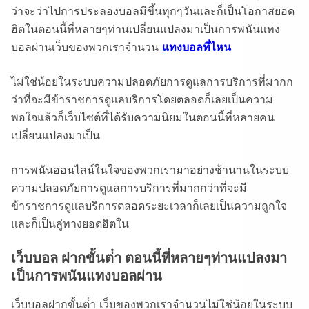
ว่าจะว่าไปการประลองบอลมีขึ้นทุกๆวันและก็เป็นโอกาสยอด
ฮิตในตอนนี้ที่หลายๆท่านเปลี่ยนแปลงมาเป็นการพนันแทง
บอลผ่านเว็บของพวกเราจำนวน
แทงบอลที่ไหน
ไม่ใช่น้อยในระบบความปลอดภัยการดูแลการบริการที่มากก
ว่าที่จะมีข้าราชการดูแลบริการโดยตลอดก็เลยเป็นความ
พอใจแล้วก็เว็บไซต์ที่ได้รับความนิยมในตอนนี้ที่หลายคน
เปลี่ยนแปลงมาเป็น
การพนันออนไลน์ในใจของพวกเรามาอย่างช้านานในระบบ
ความปลอดภัยการดูแลการบริการที่มากกว่าที่จะมี
ข้าราชการดูแลบริการตลอดระยะเวลาก็เลยเป็นความถูกใจ
และก็เป็นลู่ทางยอดฮิตใน
เว็บบอล ฝากขั้นต่ํา ตอนนี้ที่หลายๆท่านแปลงมา
เป็นการพนันแทงบอลผ่าน
เว็บบอลฝากขั้นต่ํา เว็บของพวกเราจำนวนไม่ใช่น้อยในระบบ