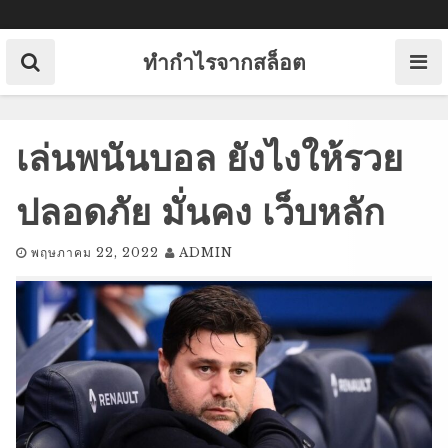
Skip
to
content
ทำกำไรจากสล็อต
เล่นพนันบอล ยังไงให้รวย
ปลอดภัย มั่นคง เว็บหลัก
พฤษภาคม 22, 2022
ADMIN