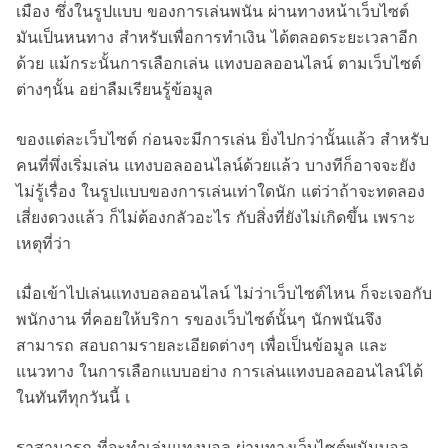
เมือง ซึ่งในรูปแบบ ของการเล่นพนัน ผ่านทางหน้าเว็บไซต์
มันเป็นหนทาง สำหรับเพื่อการทำเงิน ได้ตลอดระยะเวลาอีก
ด้วย แม้กระนั้นการเลือกเล่น แทงบอลออนไลน์ ตามเว็บไซต์
ต่างๆนั้น อย่าลืมเรียนรู้ข้อมูล
ของแต่ละเว็บไซต์ ก่อนจะมีการเล่น ยิ่งไปกว่านั้นแล้ว สำหรับ
คนที่พึ่งเริ่มเล่น แทงบอลออนไลน์ด้วยแล้ว บางทีก็อาจจะยัง
ไม่รู้เรื่อง ในรูปแบบของการเล่นเท่าใดนัก แต่ว่าถ้าจะทดลอง
เสี่ยงดวงแล้ว ก็ไม่ต้องกลัวอะไร กับสิ่งที่ยังไม่เกิดขึ้น เพราะ
เหตุที่ว่า
เมื่อเข้าไปเล่นแทงบอลออนไลน์ ไม่ว่าเว็บไซต์ไหน ก็จะเจอกับ
พนักงาน ที่คอยให้บริกา รของเว็บไซต์นั้นๆ นักพนันจึง
สามารถ สอบถามรายละเอียดต่างๆ เพื่อเป็นข้อมูล และ
แนวทาง ในการเลือกแบบอย่าง การเล่นแทงบอลออนไลน์ได้
ในทันทีทุกวันนี้ เ
ราสามารถ ที่จะทำเล่นแทงบอล ผ่านทางเว็บไซต์พนันบอล