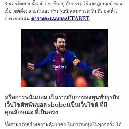
รับเครดิตพวกนั้น จำต้องขึ้นอยู่ กับกรรมวิธีและฎเกณฑ์ ของ
เว็บไซต์ทั้งหลายนั่นเอง สำหรับนักเล่นการพนัน ที่มองเห็น
การเล่นพนัน
ตารางคะแนนบอลUFABET
หรือการพนันบอล เป็นราวกับการลงทุนทำธุรกิจ
เว็บไซต์พนันบอล sbobetเป็นเว็บไซต์ ที่มี
คุณลักษณะ ที่เป็นตรง
ซึ่งสามารถสร้างความคุ้มราคา ในการลงทุนในทุกๆครั้ง ให้