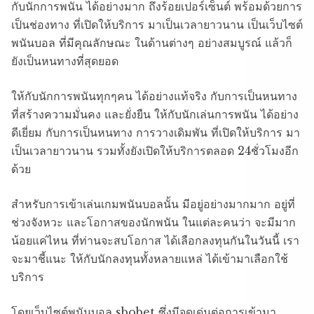
กับนักการพนัน ได้อย่างมาก ถึงร้อยเปอร์เซ็นต์ พร้อมด้วยการ
เป็นช่องทาง ที่เปิดให้บริการ มาเป็นเวลายาวนาน เป็นเว็บไซต์
พนันบอล ที่มีคุณลักษณะ ในด้านต่างๆ อย่างสมบูรณ์ แล้วก็
ยังเป็นหนทางที่สุดยอด
ให้กับนักการพนันทุกๆคน ได้อย่างแท้จริง กับการเป็นหนทาง
ที่สร้างความมั่นคง และยั่งยืน ให้กับนักเล่นการพนัน ได้อย่าง
ดีเยี่ยม กับการเป็นหนทาง การวางเดิมพัน ที่เปิดให้บริการ มา
เป็นเวลายาวนาน รวมทั้งยังเปิดให้บริการตลอด 24ชั่วโมงอีก
ด้วย
สำหรับการเข้าเล่นเกมพนันบอลนั้น มีอยู่อย่างมากมาก อยู่ที่
ช่วงจังหวะ และโอกาสของนักพนัน ในแต่ละคนว่า จะมีมาก
น้อยแค่ไหน ที่ท่านจะสบโอกาส ได้เลือกลงทุนกันในวันนี้ เรา
จะมาชี้แนะ ให้กับนักลงทุนทั้งหลายแหล่ ได้เข้ามาเลือกใช้
บริการ
โดยเว็บไซต์พนันบอล sbobet ซึ่งมีจุดเด่นต่อการเข้ามา