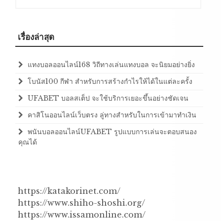
สำหรับ:
เรื่องล่าสุด
แทงบอลออนไลน์168 วิถีทางเล่นแทงบอล จะนิยมอย่างยิ่ง
โบนัส100 กีฬา สำหรับการสร้างกำไรให้ได้ในแต่ละครั้ง
UFABET บอลสเต็ป จะใช้บริการเยอะขึ้นอย่างชัดเจน
คาสิโนออนไลน์เว็บตรง ลู่ทางสำหรับในการเข้ามาทำเงิน
พนันบอลออนไลน์UFABET รูปแบบการเล่นจะตอบสนอง
คุณได้
https://katakorinet.com/
https://www.shiho-shoshi.org/
https://www.issamonline.com/