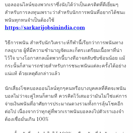
บอลออนไลน์ของพวกเราซึ่งนับได้ว่าเป็นเครดิตที่ดีเยี่ยมๆ
สำหรับการลงทุนเพราะว่าสำหรับนักการพนันที่อยากได้ชนะ
พนันทุกหนจำเป็นต้องใช้
https://sarkarijobsinindia.com
วิธีการพนัน สำหรับนักวิเคราะห์กีฬานี้เรียกว่าการพนันทาง
กลอุบาย ผู้ที่มีความชำนาญจัดและก็ตระเตรียมเนื้อหาที่น่า
ไว้ใจ บางโอกาสกลเม็ดพวกนี้บางทีอาจสลับซับซ้อนน้อย แม้
กระนั้นก็สามารถช่วยสำหรับการชนะพนันแต่ละครั้งได้อย่าง
แน่แท้ ด้วยเหตุดังกล่าวแล้ว
นักเสี่ยงโชคบอลออนไลน์ทุกๆคนหรือบางบุคคลที่คิดจะพนัน
บอลไม่ว่าจะคู่ไหนก็ตามที ควรคิดไว้เสมอว่ามันไม่ใช่แค่การ
จ่ายเงินพนันที่อาศัยการประมาณดวงรวมทั้งการลุ้นโชคอีก
ต่อไป เนื่องจากว่าทุกคู่ที่พวกเราพนันบอลลงไปตัวเราเองจำ
ต้องเชื่อมั่นเกิน 100%