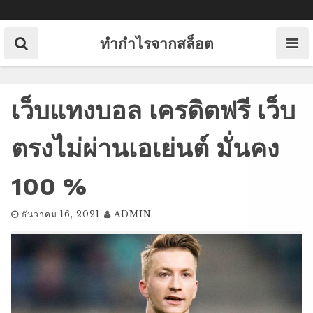
Skip
to
content
ทำกำไรจากสล็อต
เว็บแทงบอล เครดิตฟรี เว็บ
ตรงไม่ผ่านเอเย่นต์ มั่นคง
100 %
ธันวาคม 16, 2021
ADMIN