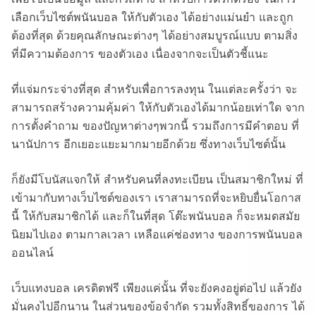
เลือกเว็บไซต์พนันบอล ให้กับตัวเอง ได้อย่างแม่นยำ และถูก
ต้องที่สุด ด้วยคุณลักษณะต่างๆ ได้อย่างสมบูรณ์แบบ ตามสิ่ง
ที่มีความต้องการ ของตัวเอง เนื่องจากจะเป็นตัวชี้แนะ
ที่แจ่มกระจ่างที่สุด สำหรับเพื่อการลงทุน ในแต่ละครั้งว่า จะ
สามารถสร้างความคุ้มค่า ให้กับตัวเองได้มากน้อยเท่าใด จาก
การตั้งคำถาม ของปัญหาต่างๆพวกนี้ รวมถึงการมีคำตอบ ที่
นานัปการ อีกเยอะแยะมากมายอีกด้วย ซึ่งทางเว็บไซต์นั้น
ก็ยังมีโบนัสแจกให้ สำหรับคนที่ลงทะเบียน เป็นสมาชิกใหม่ ที่
เข้ามากับทางเว็บไซต์ของเรา เราสามารถที่จะหยิบยื่นโอกาส
นี้ ให้กับสมาชิกได้ และก็ในที่สุด โต๊ะพนันบอล ก็จะหมดสมัย
นิยมไปเอง ตามกาลเวลา เหลือแค่ช่องทาง ของการพนันบอล
ออนไลน์
เว็บแทงบอล เครดิตฟรี เพียงแค่นั้น ที่จะยังคงอยู่ต่อไป แล้วยัง
มั่นคงไปอีกนาน ในส่วนของข้อจำกัด รวมทั้งสิทธิ์ของการ ได้