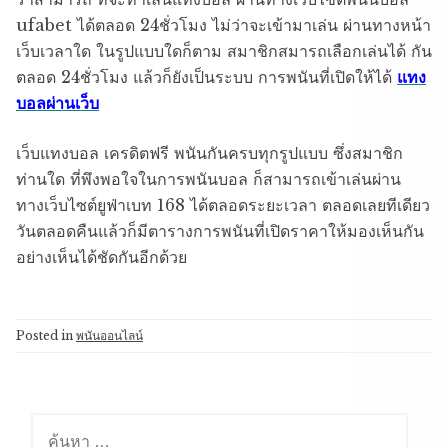
ufabet ได้ตลอด 24ชั่วโมง ไม่ว่าจะเข้ามาเล่น ผ่านทางหน้า
เว็บเวลาใด ในรูปแบบใดก็ตาม สมาชิกสมารถเลือกเล่นได้ กัน
ตลอด 24ชั่วโมง แล้วก็ยังเป็นระบบ การพนันที่เปิดให้ได้
แทง
บอลผ่านเว็บ
เว็บแทงบอล เครดิตฟรี พนันกันครบทุกรูปแบบ ซึ่งสมาชิก
ท่านใด ที่พึงพอใจในการพนันบอล ก็สามารถเข้าเล่นผ่าน
ทางเว็บไซต์ยูฟ่าเบท 168 ได้ตลอดระยะเวลา ตลอดเลยทีเดียว
วันตลอดคืนแล้วก็มีตารางการพนันที่เปิดราคาให้มองเห็นกัน
อย่างเห็นได้ชัดกันอีกด้วย
Posted in
พนันออนไลน์
ค้นหา