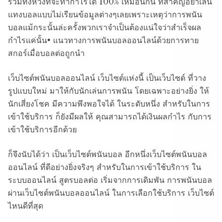
รวมทั้งหวังที่จะทำกำไรได้ 100% เหมือนกัน ที่สำคัญอย่าเล่น
แทงบอลแบบไม่เรียนข้อมูลต่างๆเลยเพราะเหตุว่าการพนัน
บอลแม้กระนั้นล่ะครั้งพวกเราจำเป็นต้องแน่ใจว่าสำเร็จผล
กำไรแค่นั้น• แนวทางการพนันบอลออนไลน์ด้วยการทาย
สกอร์เมื่อบอลต่อถูกนำ
เว็บไซต์พนันบอลออนไลน์ เว็บไซต์แห่งนี้ เป็นเว็บไซต์ ที่วาง
รูปแบบใหม่ มาให้กับนักเล่นการพนัน โดยเฉพาะอย่างยิ่ง ให้
นักเสี่ยงโชค มีความพึงพอใจได้ ในระดับหนึ่ง สำหรับในการ
เข้าใช้บริการ ก็ยังมีผลให้ คุณสามารถได้เงินผลกำไร กับการ
เข้าใช้บริการอีกด้วย
ก็จึงนับได้ว่า เป็นเว็บไซต์พนันบอล อีกหนึ่งเว็บไซต์พนันบอล
ออนไลน์ ที่ดีอย่างยิ่งจริงๆ สำหรับในการเข้าใช้บริการ ใน
ระบบออนไลน์ สูตรบอลต่อ เริ่มจากการเดิมพัน การพนันบอล
ผ่านเว็บไซต์พนันบอลออนไลน์ ในการเลือกใช้บริการ เว็บไซต์
ไหนดีที่สุด