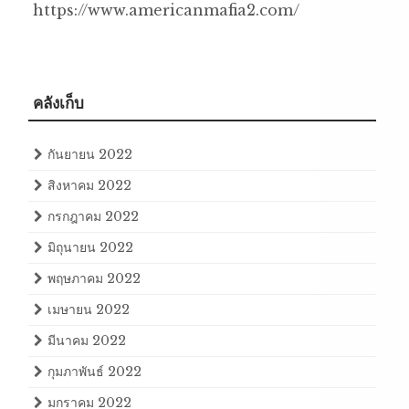
https://www.americanmafia2.com/
คลังเก็บ
กันยายน 2022
สิงหาคม 2022
กรกฎาคม 2022
มิถุนายน 2022
พฤษภาคม 2022
เมษายน 2022
มีนาคม 2022
กุมภาพันธ์ 2022
มกราคม 2022