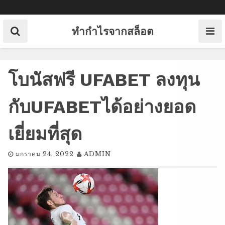
Skip
to
content
ทำกำไรจากสล็อต
โบนัสฟรี UFABET ลงทุน
กับUFABETได้อย่างยอด
เยี่ยมที่สุด
มกราคม 24, 2022
ADMIN