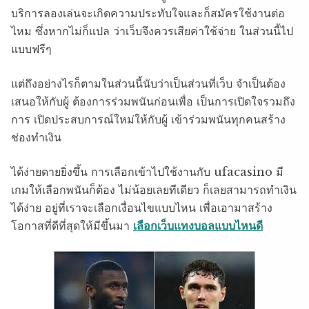
บริการลองเล่นจะเกิดความประทับใจและก็สมัครใช้งานต่อ
ไหม ซึ่งหากไม่ก็แปล ว่าเว็บจึงควรเสียค่าใช้จ่าย ในส่วนนี้ไป
แบบฟรีๆ
แต่ถึงอย่างไรก็ตามในส่วนนี้นับว่าเป็นส่วนที่เว็บ จำเป็นต้อง
เสนอให้กับผู้ ต้องการร่วมพนันก่อนเพื่อ เป็นการเปิดใจรวมถึง
การ เปิดประสบการณ์ใหม่ให้กับผู้ เข้าร่วมพนันทุกคน
สร้าง
ช่องทำเงิน
ได้ง่ายดายยิ่งขึ้น การเลือกเข้าไปใช้งานกับ ufacasino มี
เกมให้เลือกพนันก็ต้อง ไม่น้อยเลยทีเดียว ก็เลยสามารถทำเงิน
ได้ง่าย อยู่ที่เราจะเลือกเงื่อนไขแบบไหน เพื่อเอามาสร้าง
โอกาสที่ดีที่สุดให้มีขึ้นมา
เลือกเว็บแทงบอลแบบไหนดี