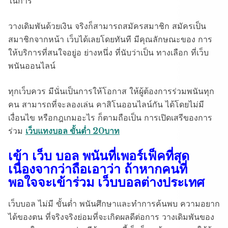
ในการ
วางเดิมพันด้วยเงิน จริงก็สามารถสมัครสมาชิก สมัครเป็น
สมาชิกจากหน้า เว็บได้เลยโดยทันที มีคุณลักษณะของ การ
ให้บริการที่สนใจอยู่อ ย่างหนึ่ง ที่นับว่าเป็น ทางเลือก ที่เว็บ
พนันออนไลน์
ทุกเว็บควร มีนั่นเป็นการให้โอกาส ให้ผู้ต้องการร่วมพนันทุก
คน สามารถที่จะลองเล่น คาสิโนออนไลน์กัน ได้โดยไม่มี
เงื่อนไข หรือกฎเกมอะไร ก็ตามถือเป็น การเปิดเสรีของการ
ร่วม
เว็บแทงบอล ขั้นต่ำ 20บาท
เข้า เว็บ บอล พนันที่เพอร์เฟ็คที่สุด
เนื่องจากว่าถือเอาว่า ถ้าหากคนที่
พอใจจะเข้าร่วม เว็บบอลต่างประเทศ
เว็บบอล ไม่มี ขั้นต่ำ พนันศึกษาและทำการค้นพบ ความอยาก
ได้ของตน ที่จริงจริงย่อมที่จะเกิดผลดีต่อการ วางเดิมพันของ