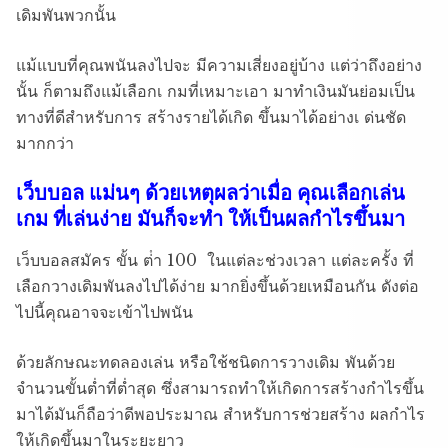
เดิมพันพวกนั้น
แม้แบบที่คุณพนันลงไปจะ มีความเสี่ยงอยู่บ้าง แต่ว่าถึงอย่าง
นั้น ก็ตามถึงแม้เลือกเ กมที่เหมาะเอา มาทำเงินมันย่อมเป็น
ทางที่ดีสำหรับการ สร้างรายได้เกิด ขึ้นมาได้อย่างเ ด่นชัด
มากกว่า
เว็บบอล แม่นๆ ด้วยเหตุผลว่าเมื่อ คุณเลือกเล่น
เกม ที่เล่นง่าย มันก็จะทำ ให้เป็นผลกำไรขึ้นมา
เว็บบอลสมัคร ขั้น ต่ํา 100 ในแต่ละช่วงเวลา แต่ละครั้ง ที่
เลือกวางเดิมพันลงไปได้ง่าย มากยิ่งขึ้นด้วยเหมือนกัน ดังต่อ
ไปนี้คุณอาจจะเข้าไปพนัน
ด้วยลักษณะทดลองเล่น หรือใช้ชนิดการวางเดิม พันด้วย
จำนวนขั้นต่ำที่ต่ำสุด ซึ่งสามารถทำให้เกิดการสร้างกำไรขึ้น
มาได้มันก็ถือว่าดีพอประมาณ สำหรับการช่วยสร้าง ผลกำไร
ให้เกิดขึ้นมาในระยะยาว