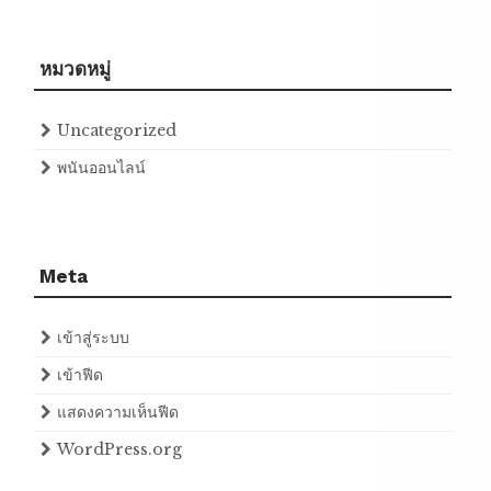
หมวดหมู่
Uncategorized
พนันออนไลน์
Meta
เข้าสู่ระบบ
เข้าฟีด
แสดงความเห็นฟีด
WordPress.org