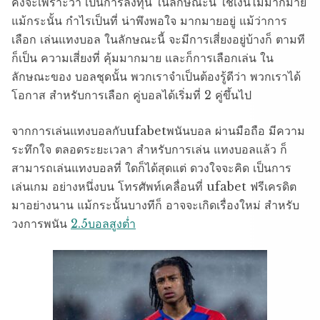
คงจะเพราะว่า เป็นการลงทุน ในลักษณะนี้ ใช้เงินไม่มากมาย
แม้กระนั้น กำไรเป็นที่ น่าพึงพอใจ มากมายอยู่ แม้ว่าการ
เลือก เล่นแทงบอล ในลักษณะนี้ จะมีการเสี่ยงอยู่บ้างก็ ตามที
ก็เป็น ความเสี่ยงที่ คุ้มมากมาย และก็การเลือกเล่น ใน
ลักษณะของ บอลชุดนั้น พวกเราจำเป็นต้องรู้ดีว่า พวกเราได้
โอกาส สำหรับการเลือก คู่บอลได้เริ่มที่ 2 คู่ขึ้นไป
จากการเล่นแทงบอลกับufabetพนันบอล ผ่านมือถือ มีความ
ระทึกใจ ตลอดระยะเวลา สำหรับการเล่น แทงบอลแล้ว ก็
สามารถเล่นแทงบอลที่ ใดก็ได้สุดแต่ ดวงใจจะคิด เป็นการ
เล่นเกม อย่างหนึ่งบน โทรศัพท์เคลื่อนที่ ufabet ฟรีเครดิต
มาอย่างนาน แม้กระนั้นบางทีก็ อาจจะเกิดเรื่องใหม่ สำหรับ
วงการพนัน
2.5บอลสูงต่ำ