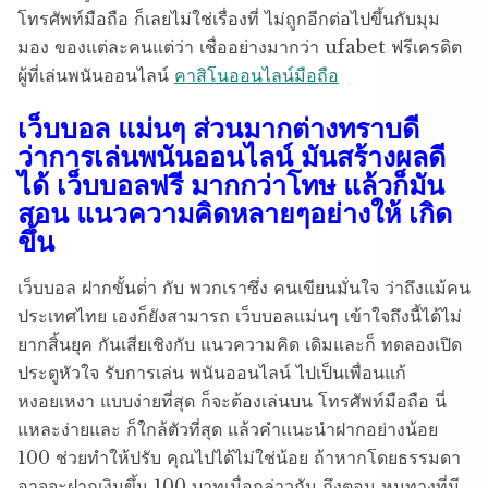
โทรศัพท์มือถือ ก็เลยไม่ใช่เรื่องที่ ไม่ถูกอีกต่อไปขึ้นกับมุม
มอง ของแต่ละคนแต่ว่า เชื่ออย่างมากว่า ufabet ฟรีเครดิต
ผู้ที่เล่นพนันออนไลน์
คาสิโนออนไลน์มือถือ
เว็บบอล แม่นๆ ส่วนมากต่างทราบดี
ว่าการเล่นพนันออนไลน์ มันสร้างผลดี
ได้ เว็บบอลฟรี มากกว่าโทษ แล้วก็มัน
สอน แนวความคิดหลายๆอย่างให้ เกิด
ขึ้น
เว็บบอล ฝากขั้นต่ํา กับ พวกเราซึ่ง คนเขียนมั่นใจ ว่าถึงแม้คน
ประเทศไทย เองก็ยังสามารถ เว็บบอลแม่นๆ เข้าใจถึงนี้ได้ไม่
ยากสิ้นยุค กันเสียเชิงกับ แนวความคิด เดิมและก็ ทดลองเปิด
ประตูหัวใจ รับการเล่น พนันออนไลน์ ไปเป็นเพื่อนแก้
หงอยเหงา แบบง่ายที่สุด ก็จะต้องเล่นบน โทรศัพท์มือถือ นี่
แหละง่ายและ ก็ใกล้ตัวที่สุด แล้วคำแนะนำฝากอย่างน้อย
100 ช่วยทำให้ปรับ คุณไปได้ไม่ใช่น้อย ถ้าหากโดยธรรมดา
อาจจะฝากเงินขึ้น 100 บาทเมื่อกล่าวกัน ถึงตอน หนทางที่มี