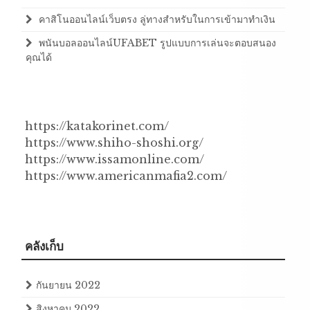
คาสิโนออนไลน์เว็บตรง ลู่ทางสำหรับในการเข้ามาทำเงิน
พนันบอลออนไลน์UFABET รูปแบบการเล่นจะตอบสนอง
คุณได้
https://katakorinet.com/
https://www.shiho-shoshi.org/
https://www.issamonline.com/
https://www.americanmafia2.com/
คลังเก็บ
กันยายน 2022
สิงหาคม 2022