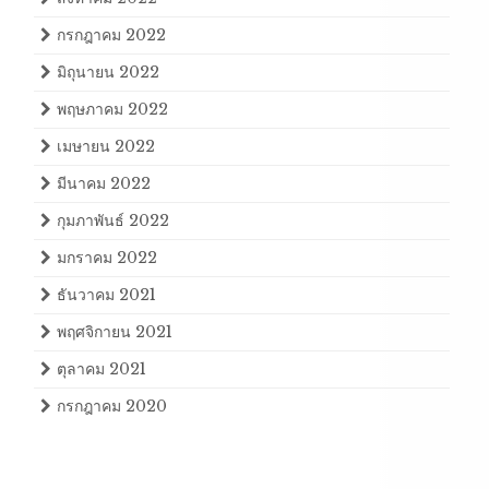
กรกฎาคม 2022
มิถุนายน 2022
พฤษภาคม 2022
เมษายน 2022
มีนาคม 2022
กุมภาพันธ์ 2022
มกราคม 2022
ธันวาคม 2021
พฤศจิกายน 2021
ตุลาคม 2021
กรกฎาคม 2020